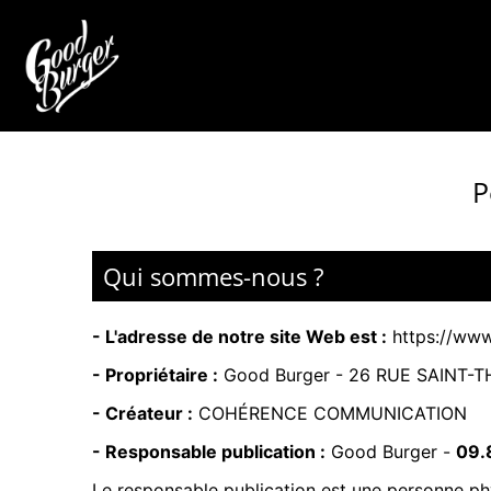
P
Qui sommes-nous ?
- L'adresse de notre site Web est :
https://www
- Propriétaire :
Good Burger -
26 RUE SAINT-T
- Créateur :
COHÉRENCE COMMUNICATION
- Responsable publication :
Good Burger -
09.
Le responsable publication est une personne p