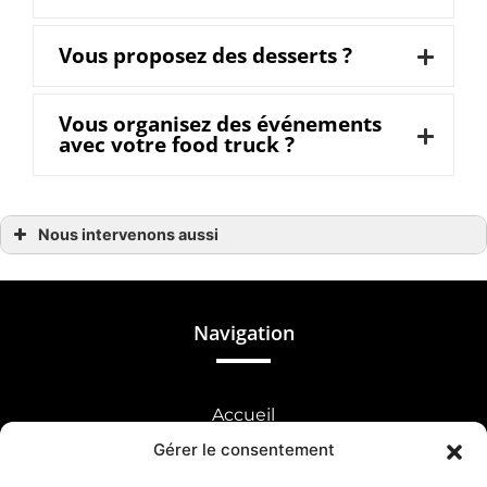
Vous proposez des desserts ?
Vous organisez des événements
avec votre food truck ?
Nous intervenons aussi
Burger
Burger à Avranches
Burger à Donville-les-Bains
Burger à Bayeux
Burger à Coutances
Navigation
Burger à Agon-Coutainville
Burger à Bréhal
Burger à Granville
Burger à Gavray
Burger à Jullouville
Accueil
Burger à Brécey
Burger à Saint-Georges-Montcocq
Gérer le consentement
Good burger
Burger à Saint-Lô
Burger à Souleuvre-en-Bocage